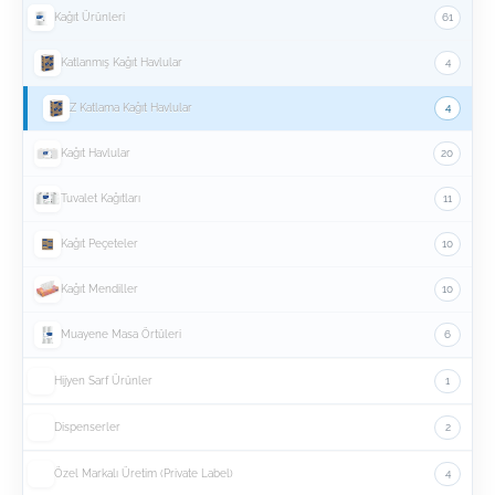
Kağıt Ürünleri
61
Katlanmış Kağıt Havlular
4
Z Katlama Kağıt Havlular
4
Kağıt Havlular
20
Tuvalet Kağıtları
11
Kağıt Peçeteler
10
Kağıt Mendiller
10
Muayene Masa Örtüleri
6
Hijyen Sarf Ürünler
1
Dispenserler
2
Özel Markalı Üretim (Private Label)
4