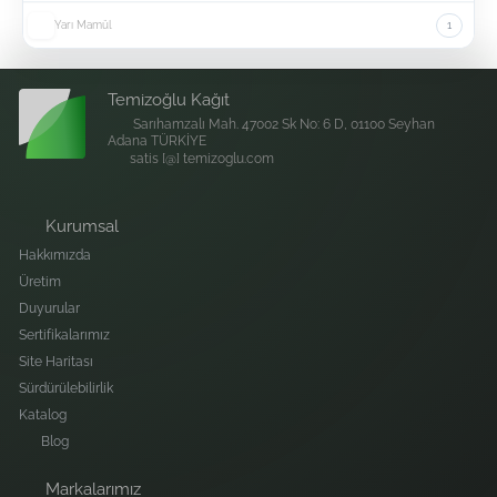
Yarı Mamül
1
Temizoğlu Kağıt
Sarıhamzalı Mah. 47002 Sk No: 6 D, 01100 Seyhan
Adana TÜRKİYE
satis [@] temizoglu.com
Kurumsal
Hakkımızda
Üretim
Duyurular
Sertifikalarımız
Site Haritası
Sürdürülebilirlik
Katalog
Blog
Markalarımız