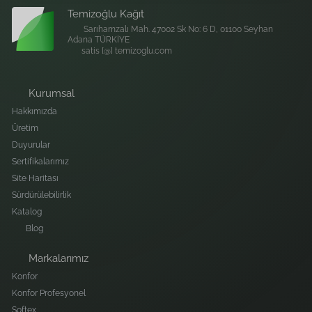
Temizoğlu Kağıt
Sarıhamzalı Mah. 47002 Sk No: 6 D, 01100 Seyhan
Adana TÜRKİYE
satis [@] temizoglu.com
Kurumsal
Hakkımızda
Üretim
Duyurular
Sertifikalarımız
Site Haritası
Sürdürülebilirlik
Katalog
Blog
Markalarımız
Konfor
Konfor Profesyonel
Softex