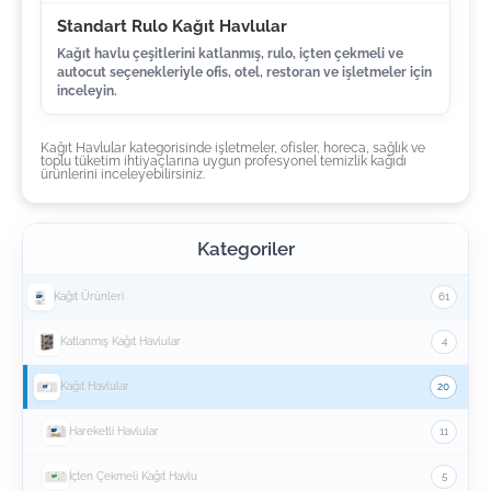
Standart Rulo Kağıt Havlular
Kağıt havlu çeşitlerini katlanmış, rulo, içten çekmeli ve
autocut seçenekleriyle ofis, otel, restoran ve işletmeler için
inceleyin.
Kağıt Havlular kategorisinde işletmeler, ofisler, horeca, sağlık ve
toplu tüketim ihtiyaçlarına uygun profesyonel temizlik kağıdı
ürünlerini inceleyebilirsiniz.
Kategoriler
Kağıt Ürünleri
61
Katlanmış Kağıt Havlular
4
Kağıt Havlular
20
Hareketli Havlular
11
İçten Çekmeli Kağıt Havlu
5