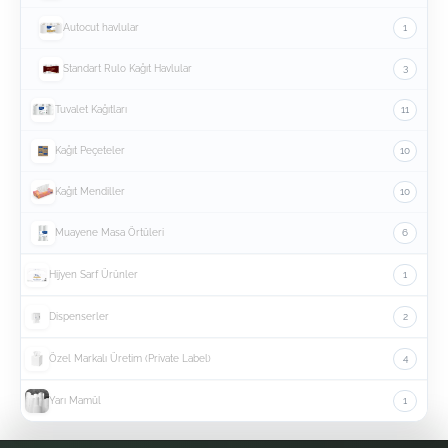
Autocut havlular
1
Standart Rulo Kağıt Havlular
3
Tuvalet Kağıtları
11
Kağıt Peçeteler
10
Kağıt Mendiller
10
Muayene Masa Örtüleri
6
Hijyen Sarf Ürünler
1
Dispenserler
2
Özel Markalı Üretim (Private Label)
4
Yarı Mamül
1