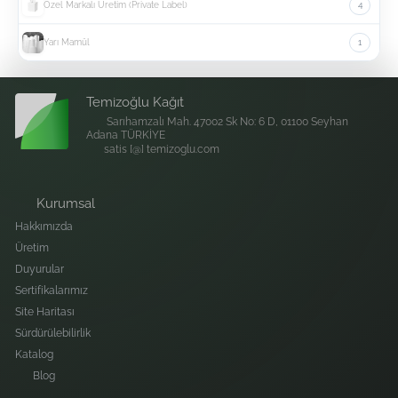
Özel Markalı Üretim (Private Label)
4
Yarı Mamül
1
Temizoğlu Kağıt
Sarıhamzalı Mah. 47002 Sk No: 6 D, 01100 Seyhan
Adana TÜRKİYE
satis [@] temizoglu.com
Kurumsal
Hakkımızda
Üretim
Duyurular
Sertifikalarımız
Site Haritası
Sürdürülebilirlik
Katalog
Blog