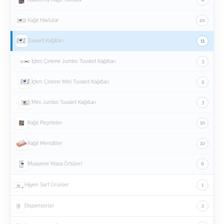
Kağıt Havlular
20
Tuvalet Kağıtları
11
İçten Çekme Jumbo Tuvalet Kağıtları
3
İçten Çekme Mini Tuvalet Kağıtları
5
Mini Jumbo Tuvalet Kağıtları
3
Kağıt Peçeteler
10
Kağıt Mendiller
10
Muayene Masa Örtüleri
6
Hijyen Sarf Ürünler
1
Dispenserler
2